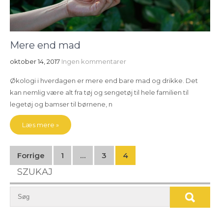
Mere end mad
oktober 14, 2017
Ingen kommentarer
Økologi i hverdagen er mere end bare mad og drikke. Det
kan nemlig være alt fra tøj og sengetøj til hele familien til
legetøj og bamser til børnene, n
Læs mere »
Indlægsinddeling
Forrige
1
…
3
4
SZUKAJ