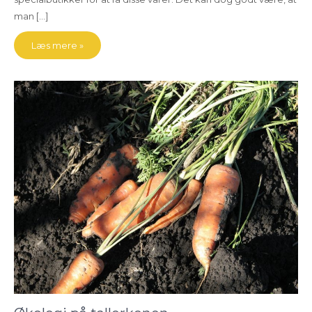
man […]
Læs mere »