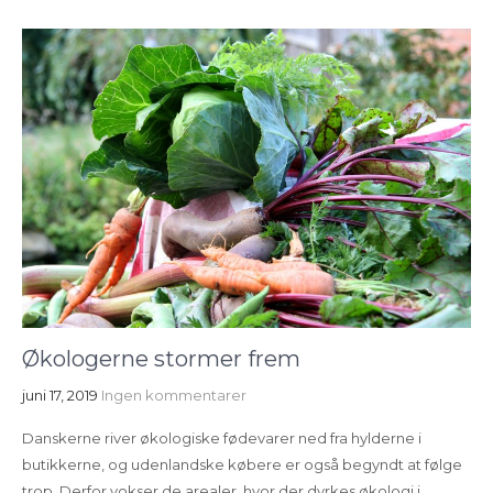
Økologerne stormer frem
juni 17, 2019
Ingen kommentarer
Danskerne river økologiske fødevarer ned fra hylderne i
butikkerne, og udenlandske købere er også begyndt at følge
trop. Derfor vokser de arealer, hvor der dyrkes økologi i