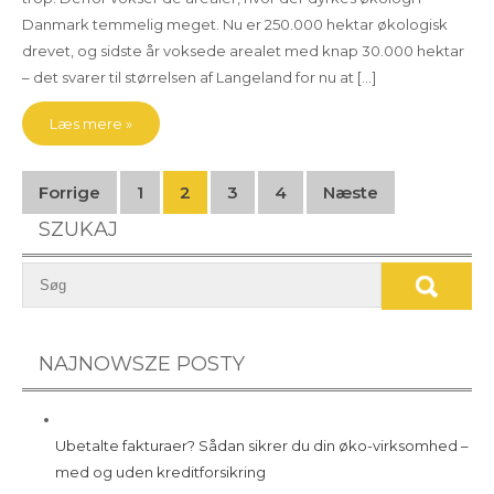
Danmark temmelig meget. Nu er 250.000 hektar økologisk
drevet, og sidste år voksede arealet med knap 30.000 hektar
– det svarer til størrelsen af Langeland for nu at […]
Læs mere »
Indlægsinddeling
Forrige
1
2
3
4
Næste
SZUKAJ
NAJNOWSZE POSTY
Ubetalte fakturaer? Sådan sikrer du din øko-virksomhed –
med og uden kreditforsikring