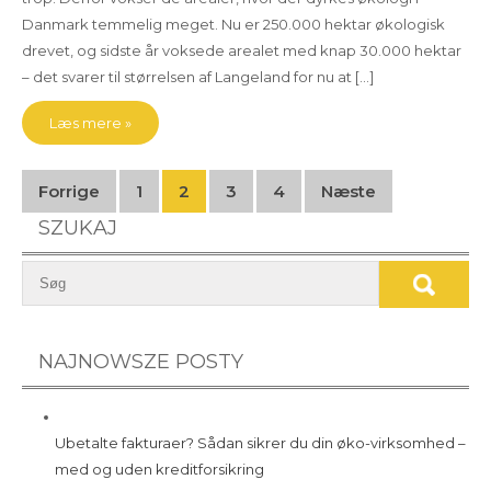
Danmark temmelig meget. Nu er 250.000 hektar økologisk
drevet, og sidste år voksede arealet med knap 30.000 hektar
– det svarer til størrelsen af Langeland for nu at […]
Læs mere »
Indlægsinddeling
Forrige
1
2
3
4
Næste
SZUKAJ
NAJNOWSZE POSTY
Ubetalte fakturaer? Sådan sikrer du din øko-virksomhed –
med og uden kreditforsikring