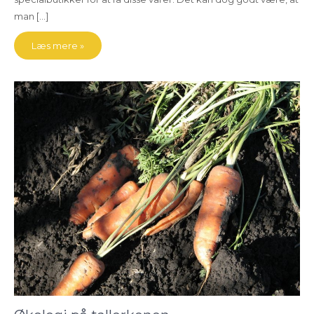
man […]
Læs mere »