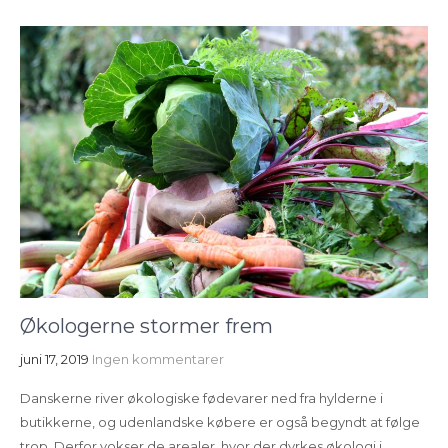
Økologerne stormer frem
juni 17, 2019
Ingen kommentarer
Danskerne river økologiske fødevarer ned fra hylderne i
butikkerne, og udenlandske købere er også begyndt at følge
trop. Derfor vokser de arealer, hvor der dyrkes økologi i